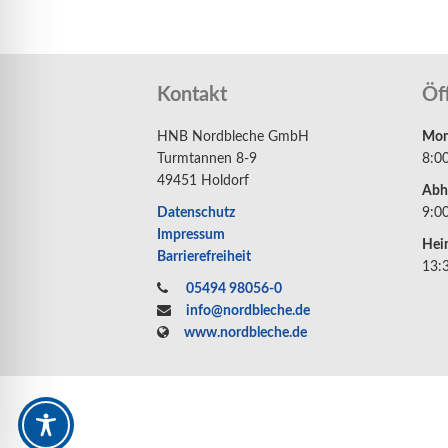
Kontakt
Öf
HNB Nordbleche GmbH
Mont
Turmtannen 8-9
8:0
49451 Holdorf
Abh
Datenschutz
9:0
Impressum
Hei
Barrierefreiheit
13:
05494 98056-0
info@nordbleche.de
www.nordbleche.de