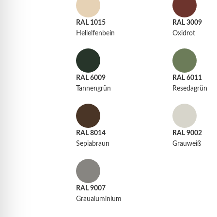
RAL 1015
RAL 3009
Hellelfenbein
Oxidrot
RAL 6009
RAL 6011
Tannengrün
Resedagrün
RAL 8014
RAL 9002
Sepiabraun
Grauweiß
RAL 9007
Graualuminium