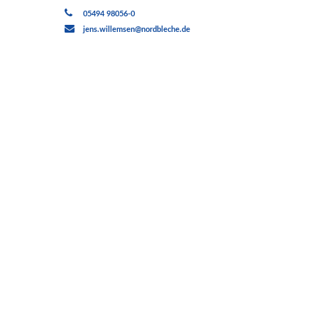
05494 98056-0
jens.willemsen@nordbleche.de