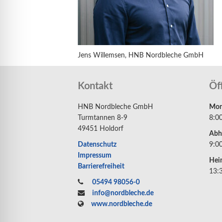
Jens Willemsen, HNB Nordbleche GmbH
Kontakt
Öf
HNB Nordbleche GmbH
Mont
Turmtannen 8-9
8:0
49451 Holdorf
Abh
Datenschutz
9:0
Impressum
Hei
Barrierefreiheit
13:
05494 98056-0
info@nordbleche.de
www.nordbleche.de